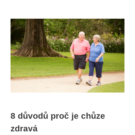
NÁŠ TÝ
ORDINA
Vybave
8 důvodů proč je chůze
zdravá