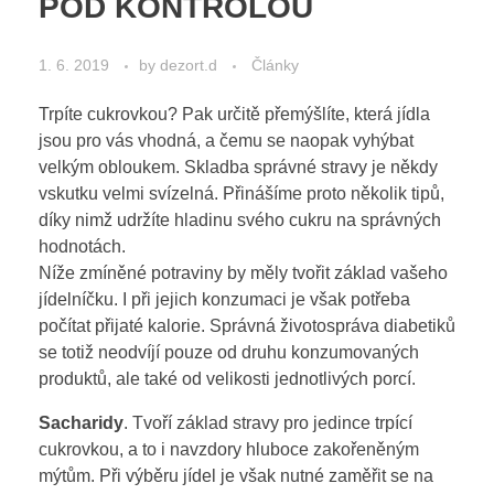
POD KONTROLOU
1. 6. 2019
by
dezort.d
Články
Trpíte cukrovkou? Pak určitě přemýšlíte, která jídla
jsou pro vás vhodná, a čemu se naopak vyhýbat
velkým obloukem. Skladba správné stravy je někdy
vskutku velmi svízelná. Přinášíme proto několik tipů,
díky nimž udržíte hladinu svého cukru na správných
hodnotách.
Níže zmíněné potraviny by měly tvořit základ vašeho
jídelníčku. I při jejich konzumaci je však potřeba
počítat přijaté kalorie. Správná životospráva diabetiků
se totiž neodvíjí pouze od druhu konzumovaných
produktů, ale také od velikosti jednotlivých porcí.
Sacharidy
. Tvoří základ stravy pro jedince trpící
cukrovkou, a to i navzdory hluboce zakořeněným
mýtům. Při výběru jídel je však nutné zaměřit se na