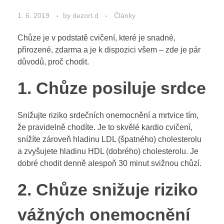
1. 6. 2019
by
dezort.d
Články
Chůze je v podstatě cvičení, které je snadné,
přirozené, zdarma a je k dispozici všem – zde je pár
důvodů, proč chodit.
1. Chůze posiluje srdce
Snižujte riziko srdečních onemocnění a mrtvice tím,
že pravidelně chodíte. Je to skvělé kardio cvičení,
snížíte zároveň hladinu LDL (špatného) cholesterolu
a zvyšujete hladinu HDL (dobrého) cholesterolu. Je
dobré chodit denně alespoň 30 minut svižnou chůzí.
2. Chůze snižuje riziko
vážných onemocnění