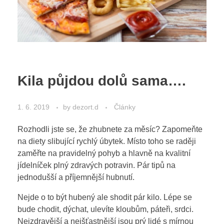
Kila půjdou dolů sama….
1. 6. 2019
by
dezort.d
Články
Rozhodli jste se, že zhubnete za měsíc? Zapomeňte
na diety slibující rychlý úbytek. Místo toho se raději
zaměřte na pravidelný pohyb a hlavně na kvalitní
jídelníček plný zdravých potravin. Pár tipů na
jednodušší a příjemnější hubnutí.
Nejde o to být hubený ale shodit pár kilo. Lépe se
bude chodit, dýchat, ulevíte kloubům, páteři, srdci.
Nejzdravější a nejšťastnější jsou prý lidé s mírnou