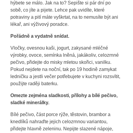
hýbete se málo. Jak na to? Sepište si pár dní po
sobě, co jíte a pijete. Lehce pak uvidíte, které
potraviny a pití máte vyškrtat, na to nemusíte být ani
lékař, ani výživový poradce.
Pořádně a vydatně snídat.
Vločky, ovesnou kaši, jogurt, zakysané mléčné
výrobky, ovoce, semínka lněná, jakákoliv, celozrnné
pečivo, přidejte do misky mletou skořici, vanilku.
Pokud nejdete na noční, tak po 19 hodině zamykat
ledničku a jestli večer potřebujete v kuchyni rozsvítit,
použijte raději baterku.
Omezte zejména sladkosti, přílohy a bílé pečivo,
sladké minerálky.
Bílé pečivo, část porce rýže, těstovin, brambor a
knedlíků nahraďte jejich celozrnnou variantou,
přidejte hlavně zeleninu. Nepijte slazené nápoje,