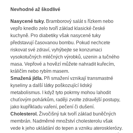
Nevhodné až škodlivé
Nasycené tuky.
Bramborový salát s řízkem nebo
vepřo knedlo zelo tvoří základ klasické české
kuchyně. Pro diabetiky však nasycené tuky
představují časovanou bombu. Pokud nechcete
riskovat své zdraví, vyhýbejte se konzumaci
vysokotučných mléčných výrobků, uzenin a tučného
masa. Vepřové a hovězí můžete nahradit kuřecím,
králičím nebo rybím masem.
Smažená jídla.
Při smažení vznikají transmastné
kyseliny a další látky poškozující lidský
metabolismus. I když tyto pokrmy mohou lahodit
chuťovým pohárkům, raději zvolte zdravější postupy,
jako kupříkladu vaření, pečení či dušení.
Cholesterol.
Živočišný tuk tvoří základ buněčných
membrán. Nadměrné množství cholesterolu však
vede k jeho ukládání do tepen a vzniku aterosklerózy.