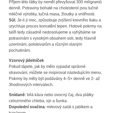
Příjem této látky by neměl převyšovat 300 miligramů
denně. Potraviny bohaté na cholesterol jsou tučné
mléčné výrobky, tučná masa, žloutky a vnitřnosti.
Sůl
. Je-li jí moc, způsobuje zvýšení krevního tlaku a
urychluje proces kornatění tepen. Hotové pokrmy na
talíři tedy zásadně nedosolujeme a vyhýbáme se
potravinám s vysokým obsahem soli, tedy hlavně
uzeninám, polotovarům a různým slaným
pochutinám.
Vzorový jídelníček
Pokud tápete, jak by mělo vypadat správné
stravování, můžete se inspirovat následujícím menu.
Pokrmy by měly být podávány 4–5× denně ve 2- až
3hodinových intervalech.
Snídaně:
bílá káva nebo ovocný čaj, dva plátky
celozrnného chleba, sýr a šunka.
Dopolední svačina
: mrkvový salát s jablkem a
banánem.