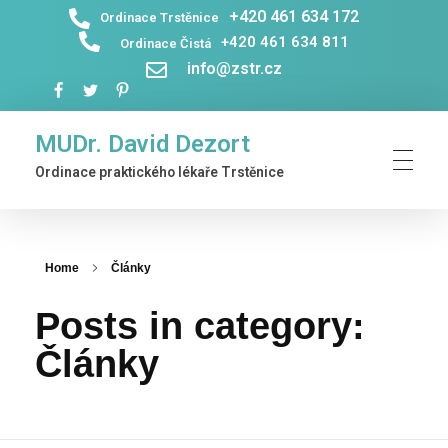
+420 461 634 172
Ordinace Trstěnice
+420 461 634 811
Ordinace Čistá
info@zstr.cz
MUDr. David Dezort
Ordinace praktického lékaře Trstěnice
DOMŮ
OČKOVÁ
Home
Články
KONTA
Posts in category:
Články
FOTOGA
PRO FIR