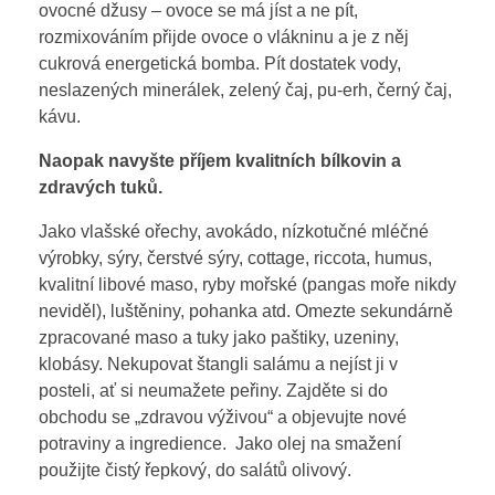
ovocné džusy – ovoce se má jíst a ne pít,
rozmixováním přijde ovoce o vlákninu a je z něj
cukrová energetická bomba. Pít dostatek vody,
neslazených minerálek, zelený čaj, pu-erh, černý čaj,
kávu.
Naopak navyšte příjem kvalitních bílkovin a
zdravých tuků.
Jako vlašské ořechy, avokádo, nízkotučné mléčné
výrobky, sýry, čerstvé sýry, cottage, riccota, humus,
kvalitní libové maso, ryby mořské (pangas moře nikdy
neviděl), luštěniny, pohanka atd. Omezte sekundárně
zpracované maso a tuky jako paštiky, uzeniny,
klobásy. Nekupovat štangli salámu a nejíst ji v
posteli, ať si neumažete peřiny. Zajděte si do
obchodu se „zdravou výživou“ a objevujte nové
potraviny a ingredience. Jako olej na smažení
použijte čistý řepkový, do salátů olivový.