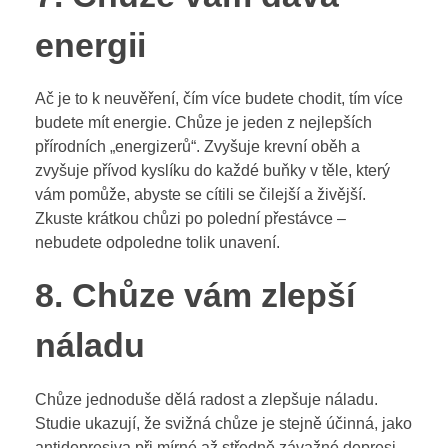
energii
Ač je to k neuvěření, čím více budete chodit, tím více
budete mít energie. Chůze je jeden z nejlepších
přírodních „energizerů“. Zvyšuje krevní oběh a
zvyšuje přívod kyslíku do každé buňky v těle, který
vám pomůže, abyste se cítili se čilejší a živější.
Zkuste krátkou chůzi po polední přestávce –
nebudete odpoledne tolik unavení.
8. Chůze vám zlepší
náladu
Chůze jednoduše dělá radost a zlepšuje náladu.
Studie ukazují, že svižná chůze je stejně účinná, jako
antidepresiva při mírné až středně závažné depresi.