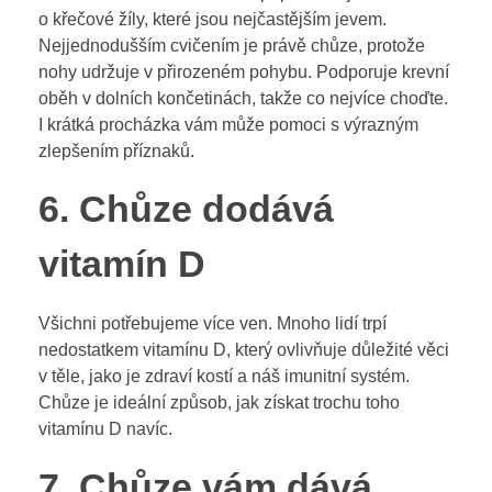
o křečové žíly, které jsou nejčastějším jevem.
Nejjednodušším cvičením je právě chůze, protože
nohy udržuje v přirozeném pohybu. Podporuje krevní
oběh v dolních končetinách, takže co nejvíce choďte.
I krátká procházka vám může pomoci s výrazným
zlepšením příznaků.
6. Chůze dodává
vitamín D
Všichni potřebujeme více ven. Mnoho lidí trpí
nedostatkem vitamínu D, který ovlivňuje důležité věci
v těle, jako je zdraví kostí a náš imunitní systém.
Chůze je ideální způsob, jak získat trochu toho
vitamínu D navíc.
7. Chůze vám dává