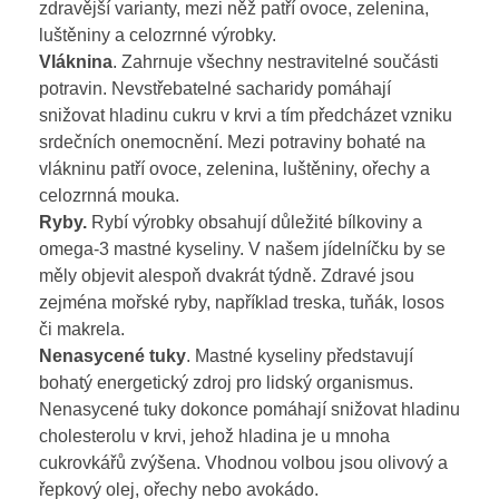
zdravější varianty, mezi něž patří ovoce, zelenina,
luštěniny a celozrnné výrobky.
Vláknina
. Zahrnuje všechny nestravitelné součásti
potravin. Nevstřebatelné sacharidy pomáhají
snižovat hladinu cukru v krvi a tím předcházet vzniku
srdečních onemocnění. Mezi potraviny bohaté na
vlákninu patří ovoce, zelenina, luštěniny, ořechy a
celozrnná mouka.
Ryby.
Rybí výrobky obsahují důležité bílkoviny a
omega-3 mastné kyseliny. V našem jídelníčku by se
měly objevit alespoň dvakrát týdně. Zdravé jsou
zejména mořské ryby, například treska, tuňák, losos
či makrela.
Nenasycené tuky
. Mastné kyseliny představují
bohatý energetický zdroj pro lidský organismus.
Nenasycené tuky dokonce pomáhají snižovat hladinu
cholesterolu v krvi, jehož hladina je u mnoha
cukrovkářů zvýšena. Vhodnou volbou jsou olivový a
řepkový olej, ořechy nebo avokádo.