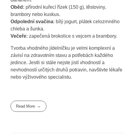
Oběd:
přírodní kuřecí řízek (150 g), těstoviny,
brambory nebo kuskus.
Odpolední svačina
: bílý jogurt, plátek celozrnného
chleba a šunka.
Večeře:
zapečená brokolice s vejcem a brambory.
Tvorba vhodného jídelníčku je velmi komplexní a
závisí na zdravotním stavu a potřebách každého
jedince. Jestli si stále nejste jistí vhodností a
nevhodností určitých druhů potravin, navštivte lékaře
nebo výživového specialistu.
Read More