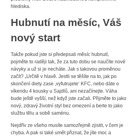
hlediska.
Hubnutí na měsíc, Váš
nový start
Takže pokud jste si předepsali měsíc hubnutí,
pojměte to raději tak, že za tuto dobu se naučíte nové
návyky a už si je necháte. Jak s takovou proměnou
začít? „Určitě v hlavě. Jestli se těšíte na to, jak po
skončení diety zase ,vyfutrujete‘ KFC, nebo dáte o
víkendu 4 kousky u Sajdlů, ani nezačínejte. Váha
bude ještě vyšší, než když jste začali. Přijměte to jako
nový, zdravý životní styl bez omezení a berte to jako
službu tělu a sobě saménu.
Nejdřív ze všeho musíte samozřejmě zjistit, v čem je
chyba. A pak si také umět přiznat, že jíte moc a