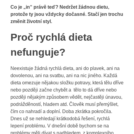
Co je „in“ právě teď? Nedržet žádnou dietu,
protože ty jsou vždycky dočasné. Stačí jen trochu
změnit životní styl.
Proč rychlá dieta
nefunguje?
Neexistuje žádná rychlá dieta, ani do plavek, ani na
dovolenou, ani na svatbu, ani na nic jiného. Každá
dieta omezuje nějakou složku potravy, která tělu dříve
nebo později začne chybět a tělo to dá dříve nebo
později nějakým způsobem vědět, nejčastěji únavou,
podrážděností, hladem atd. Člověk musí přemýšlet,
čím co nahradí a doplní. Doba zkrátka pokročila.
Dnes už se nehledají krátkodobá řešení, rychlá
lepení problému. V dnešní době bychom se na
problémy měli dívat s nadhledem, z komplexního